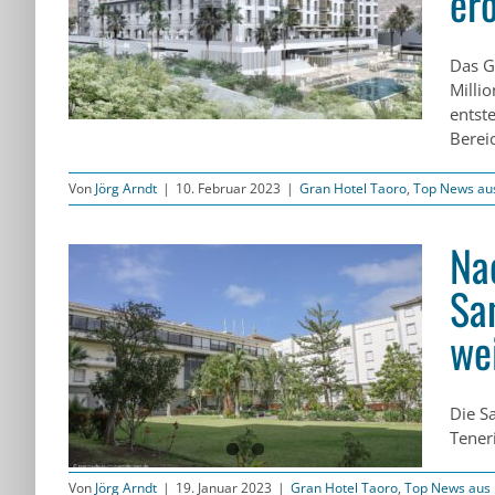
er
n
rto
Das G
Milli
entst
Berei
Von
Jörg Arndt
|
10. Februar 2023
|
Gran Hotel Taoro
,
Top News au
Na
Sa
we
 des
rto
Die S
Teneri
Von
Jörg Arndt
|
19. Januar 2023
|
Gran Hotel Taoro
,
Top News aus 