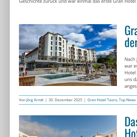
Geschichte zurück und war einmal das erste Gran Hotel 
Gr
de
der
Nach 
rto
war e
Hotel 
uns d
anges
Von
Jörg Arndt
|
30. Dezember 2025
|
Gran Hotel Taoro
,
Top News 
Da
Ho