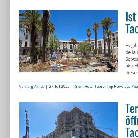
Is
Ta
Taoro
Es gi
rto
de la
Septe
aktue
dieser
Von
Jörg Arndt
|
27. Juli 2025
|
Gran Hotel Taoro
,
Top News aus Pue
Te
öf
Ta
net