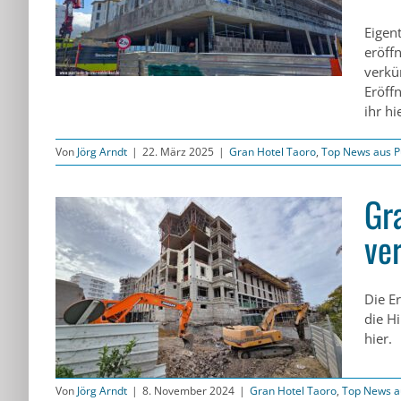
rto
Eigen
eröff
verkü
Eröffn
ihr hi
Von
Jörg Arndt
|
22. März 2025
|
Gran Hotel Taoro
,
Top News aus P
Gr
ve
zögert
Die E
rto
die H
hier.
Von
Jörg Arndt
|
8. November 2024
|
Gran Hotel Taoro
,
Top News a