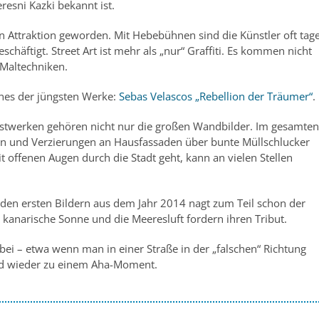
resni Kazki bekannt ist.
nen Attraktion geworden. Mit Hebebühnen sind die Künstler oft tag
häftigt. Street Art ist mehr als „nur“ Graffiti. Es kommen nicht
 Maltechniken.
ines der jüngsten Werke:
Sebas Velascos „Rebellion der Träumer“
.
stwerken gehören nicht nur die großen Wandbilder. Im gesamten
ren und Verzierungen an Hausfassaden über bunte Müllschlucker
t offenen Augen durch die Stadt geht, kann an vielen Stellen
 An den ersten Bildern aus dem Jahr 2014 nagt zum Teil schon der
e kanarische Sonne und die Meeresluft fordern ihren Tribut.
rbei – etwa wenn man in einer Straße in der „falschen“ Richtung
 und wieder zu einem Aha-Moment.