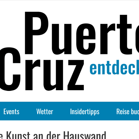
Events
Wetter
Insidertipps
Reise bu
ne Kunst an der Hauswand