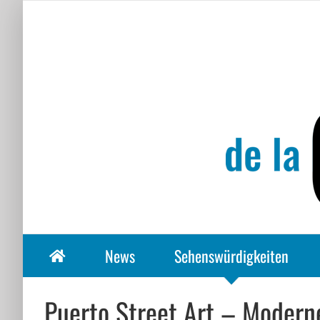
Zum
Inhalt
springen
News
Sehenswürdigkeiten
Puerto Street Art – Moder