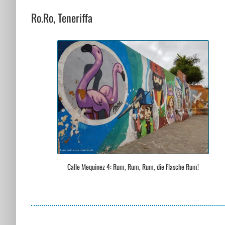
Ro.Ro, Teneriffa
Calle Mequinez 4: Rum, Rum, Rum, die Flasche Rum!