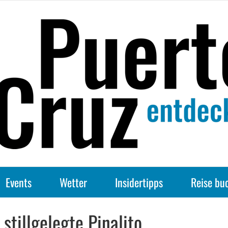
Events
Wetter
Insidertipps
Reise bu
 stillgelegte Pinalito