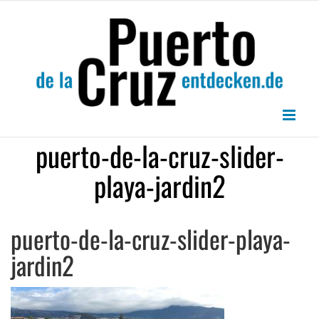
Zum
Inhalt
springen
puerto-de-la-cruz-slider-
playa-jardin2
puerto-de-la-cruz-slider-playa-
jardin2