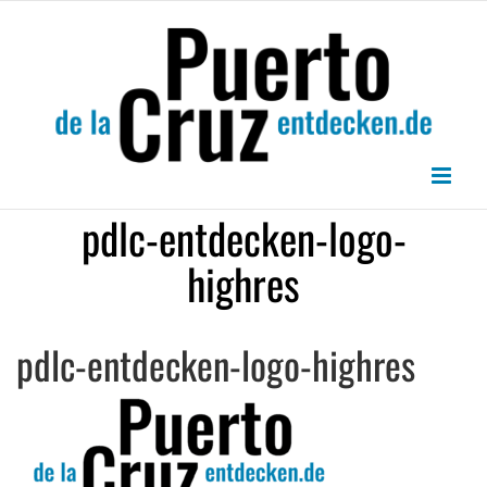
Zum
Inhalt
springen
pdlc-entdecken-logo-
highres
pdlc-entdecken-logo-highres