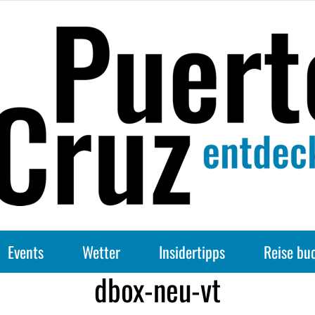
Events
Wetter
Insidertipps
Reise bu
dbox-neu-vt