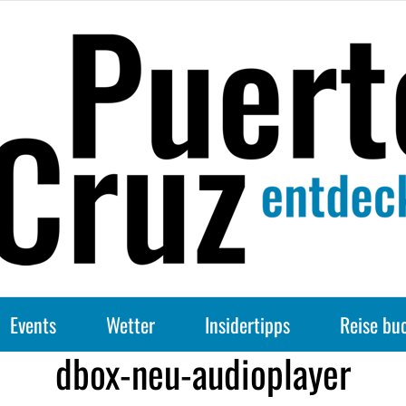
Events
Wetter
Insidertipps
Reise bu
dbox-neu-audioplayer