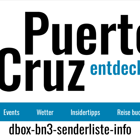
Events
Wetter
Insidertipps
Reise bu
dbox-bn3-senderliste-info