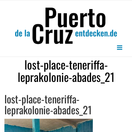
Zum
Inhalt
springen
lost-place-teneriffa-
leprakolonie-abades_21
lost-place-teneriffa-
leprakolonie-abades_21