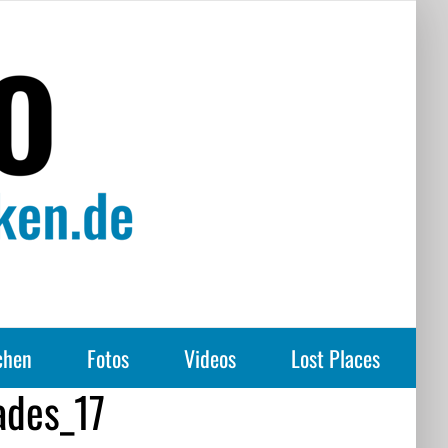
chen
Fotos
Videos
Lost Places
ades_17