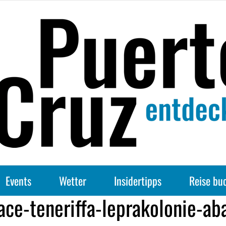
Events
Wetter
Insidertipps
Reise bu
lace-teneriffa-leprakolonie-ab