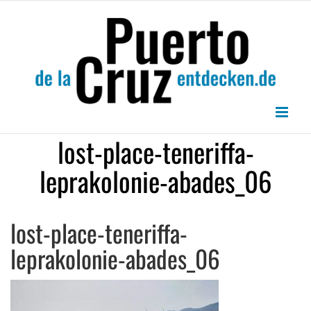
Zum
Inhalt
springen
lost-place-teneriffa-
leprakolonie-abades_06
lost-place-teneriffa-
leprakolonie-abades_06