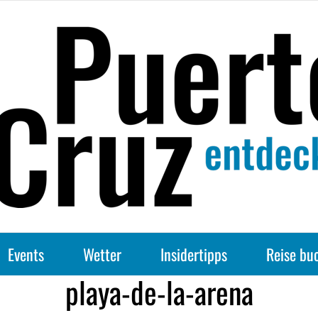
Events
Wetter
Insidertipps
Reise bu
playa-de-la-arena