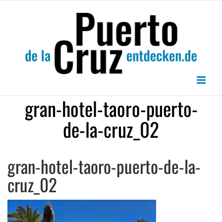
Zum
Inhalt
springen
gran-hotel-taoro-puerto-
de-la-cruz_02
gran-hotel-taoro-puerto-de-la-
cruz_02