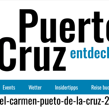
Events
Wetter
Insidertipps
Reise bu
del-carmen-pueto-de-la-cruz