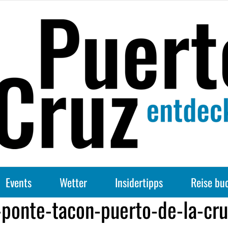
Events
Wetter
Insidertipps
Reise bu
-ponte-tacon-puerto-de-la-cr