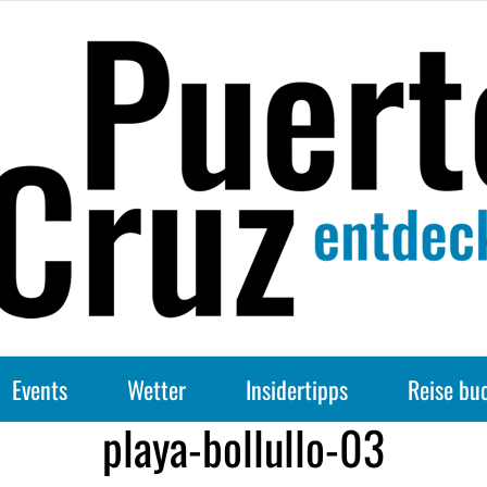
Events
Wetter
Insidertipps
Reise bu
playa-bollullo-03