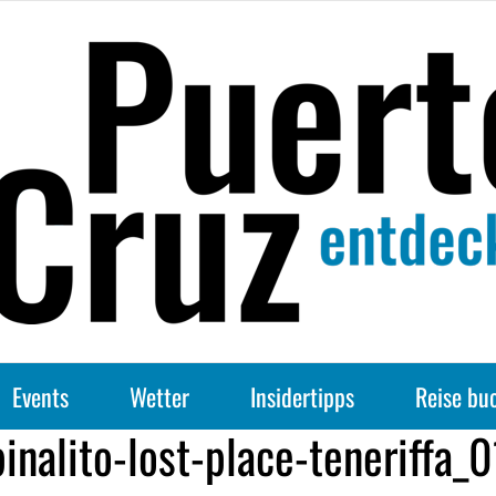
Events
Wetter
Insidertipps
Reise bu
pinalito-lost-place-teneriffa_0