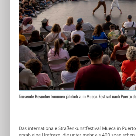
Tausende Besucher kommen jährlich zum Mueca-Festival nach Puerto de 
Das internationale Straßenkunstfestival Mueca in Puerto d
ergab eine Umfrage, die unter mehr als 400 spanischen