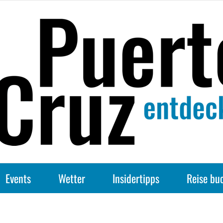
Events
Wetter
Insidertipps
Reise bu