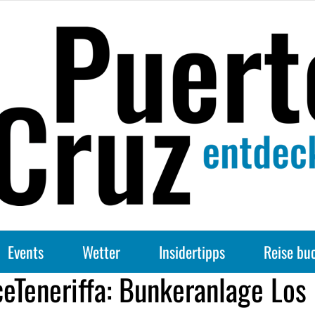
Events
Wetter
Insidertipps
Reise bu
ceTeneriffa: Bunkeranlage Los