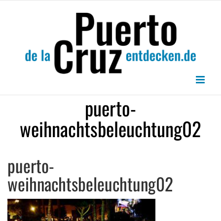
Zum
Inhalt
springen
puerto-
weihnachtsbeleuchtung02
puerto-
weihnachtsbeleuchtung02