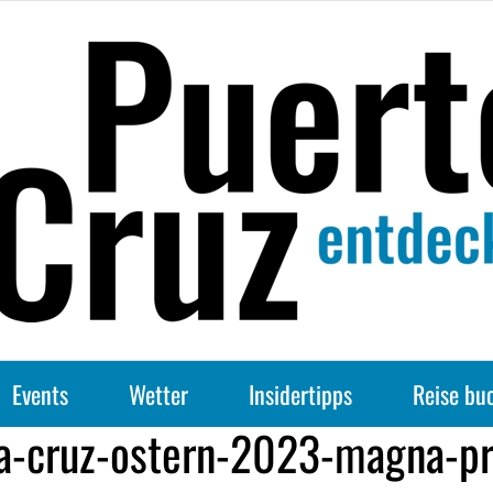
Events
Wetter
Insidertipps
Reise bu
la-cruz-ostern-2023-magna-pr