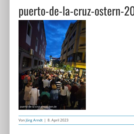
puerto-de-la-cruz-ostern-
Von
Jörg Arndt
|
8. April 2023