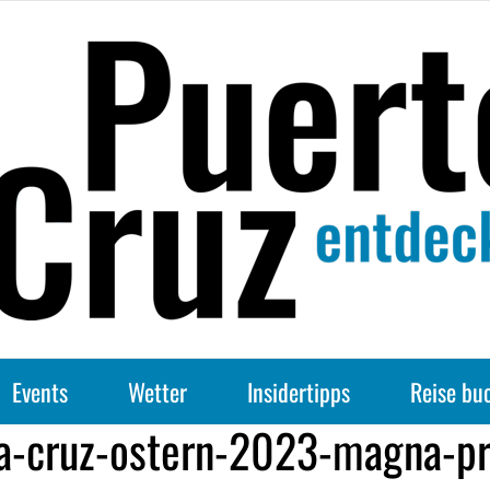
Events
Wetter
Insidertipps
Reise bu
la-cruz-ostern-2023-magna-pr