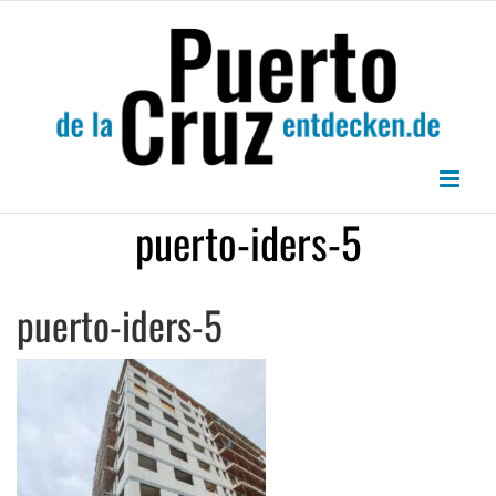
Zum
Inhalt
springen
puerto-iders-5
puerto-iders-5