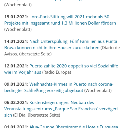
(Wochenblatt)
15.01.2021:
Loro-Park-Stiftung will 2021 mehr als 50
Projekte mit insgesamt rund 1,3 Millionen Dollar fördern
(Wochenblatt)
14.01.2021:
Nach Unterspülung: Fünf Familien aus Punta
Brava können nicht in ihre Häuser zurückkehren
(Diario de
Avisos, übersetzte Seite)
12.01.2021:
Puerto zahlte 2020 doppelt so viel Sozialhilfe
wie im Vorjahr aus
(Radio Europa)
09.01.2021:
Weihnachts-Kirmes in Puerto nach corona-
bedingter Schließung vorzeitig abgebaut
(Wochenblatt)
06.02.2021:
Kostensteigerungen: Neubau des
Veranstaltungszentrums „Parque San Francisco“ verzögert
sich
(El Día, übersetzte Seite)
01.01.2021:
Alua-Gruppe übernimmt die Hotels Turquesa