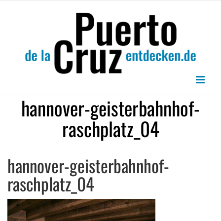
Zum
Inhalt
springen
hannover-geisterbahnhof-
raschplatz_04
hannover-geisterbahnhof-
raschplatz_04