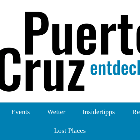
Events
Wetter
Insidertipps
Re
Lost Places