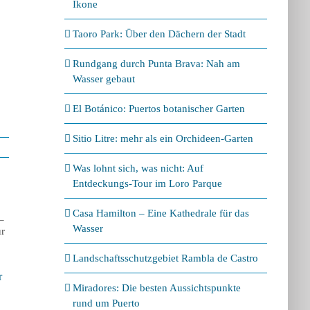
Ikone
Taoro Park: Über den Dächern der Stadt
Rundgang durch Punta Brava: Nah am
Wasser gebaut
El Botánico: Puertos botanischer Garten
Sitio Litre: mehr als ein Orchideen-Garten
Was lohnt sich, was nicht: Auf
Entdeckungs-Tour im Loro Parque
Casa Hamilton – Eine Kathedrale für das
Wasser
Landschaftsschutzgebiet Rambla de Castro
La Paz – der
Taoro
Was lohnt sich, was
r
„deutsche“ Stadtteil
den 
Miradores: Die besten Aussichtspunkte
nicht: Auf
von Puerto
Stadt
Entdeckungs-Tour
rund um Puerto
25. Januar 2026
16. No