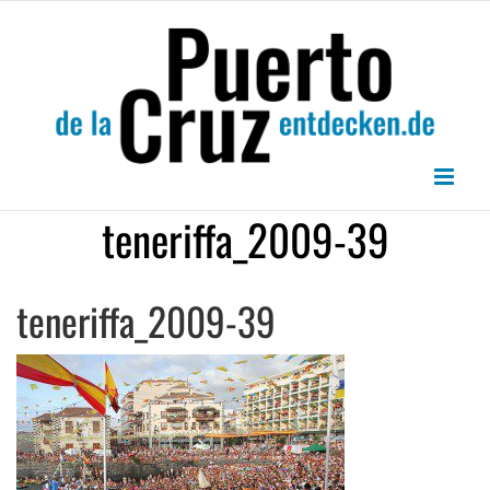
Zum
Inhalt
springen
teneriffa_2009-39
teneriffa_2009-39